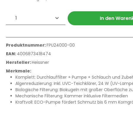
Produkt Anzahl: Gib den gewünschte
In den Waren
Produktnummer:
FPU24000-00
EAN:
4006873418474
Hersteller:
Heissner
Merkmale:
Komplett: Durchlauffilter + Pumpe + Schlauch und Zube
Algenreduzierung: Inkl. UVC-Teichklärer, 24 W (UV-Lamp
Biologische Filterung: Biokugeln mit großer Oberfläche 
Mechanische Filterung: Kammer inklusive Filtermedien
Kraftvoll: ECO-Pumpe fördert Schmutz bis 6 mm Korngr