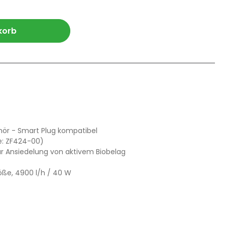
n Wert ein oder benutze die Schaltfl
korb
hör - Smart Plug kompatibel
e: ZF424-00)
zur Ansiedelung von aktivem Biobelag
öße, 4900 l/h / 40 W