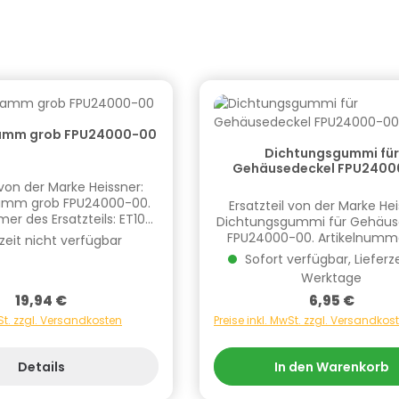
wamm grob FPU24000-00
Dichtungsgummi für
Gehäusedeckel FP
 von der Marke Heissner:
wamm grob FPU24000-00.
Ersatzteil von der Marke Hei
er des Ersatzteils: ET10-
Dichtungsgummi für Gehäus
 zur
FPU24000-00. Artikelnumm
zeit nicht verfügbar
it Hersteller/EU
Ersatzteils: ET10-F4243. Informationen
Sofort verfügbar, Lieferze
tliche Person: CF Group
zur Produktsicherheit Hersteller/EU
Werktage
nd GmbH, Bahnhofstraße
Verantwortliche Person: CF
240 Wendlingen, DE,
Regulärer Preis:
19,94 €
Regulärer Preis
6,95 €
Deutschland GmbH, Bahnho
.group, +4970244048100
68, 73240 Wendlingen, 
wSt. zzgl. Versandkosten
Preise inkl. MwSt. zzgl. Versandkos
stoffhinweise (falls
info.de@cf.group, +497024
vorhanden):
Gefahrstoffhinweise (fa
vorhanden):
Details
In den Warenkorb