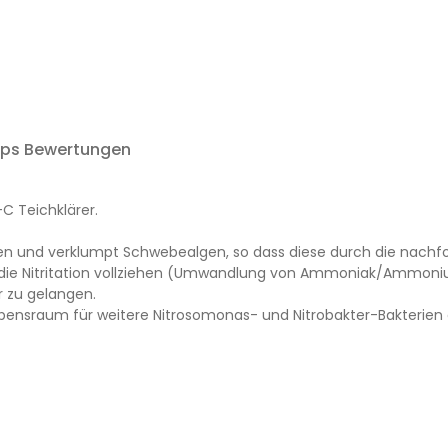
ops Bewertungen
C Teichklärer.
eimen und verklumpt Schwebealgen, so dass diese durch die na
die Nitritation vollziehen (Umwandlung von Ammoniak/Ammonium
r zu gelangen.
Lebensraum für weitere Nitrosomonas- und Nitrobakter-Bakterien g