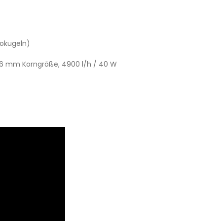
iokugeln)
 6 mm Korngröße, 4900 l/h / 40 W