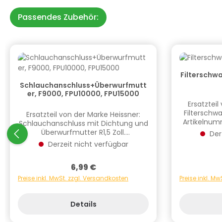
Passendes Zubehör:
Produktgalerie überspringen
Filtersch
Schlauchanschluss+Überwurfmutt
er, F9000, FPU10000, FPU15000
Ersatzteil
Filtersch
Ersatzteil von der Marke Heissner:
Artikelnumm
Schlauchanschluss mit Dichtung und
F2457. Informationen
Überwurfmutter R1,5 Zoll.
Der
Produktsicherhe
Artikelnummer des Ersatzteils: ET10-
Derzeit nicht verfügbar
Verantwor
F1002. Informationen zur
Deutschla
Produktsicherheit Hersteller/EU
68, 73
Regulärer Preis:
6,99 €
Verantwortliche Person: CF Group
info.de@cf
Deutschland GmbH, Bahnhofstraße
Preise inkl. MwSt. zzgl. Versandkosten
Preise inkl. M
Gefahr
68, 73240 Wendlingen, DE,
info.de@cf.group, +4970244048100
Gefahrstoffhinweise (falls
Details
vorhanden):