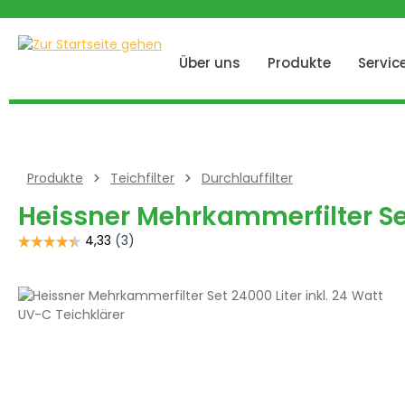
 springen
Zur Hauptnavigation springen
Über uns
Produkte
Servic
Produkte
Teichfilter
Durchlauffilter
Heissner Mehrkammerfilter Set
Bildergalerie überspringen