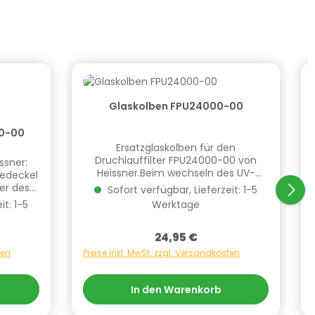
Glaskolben FPU24000-00
U24000-00
Ersatzglaskolben für den
Druchlauffilter FPU24000-00 von
ssner:
Heissner.Beim wechseln des UV-
edeckel
Glaskolbens den UVC Klärer vom Netz
er des
Sofort verfügbar, Lieferzeit: 1-5
nehmen.Zum Herausnehmen
it: 1-5
Werktage
Handschuhe anziehen. Informationen
zur Produktsicherheit Hersteller/EU
 Group
Verantwortliche Person: CF Group
:
Regulärer Preis:
24,95 €
fstraße
Deutschland GmbH, Bahnhofstraße
DE,
ten
Preise inkl. MwSt. zzgl. Versandkosten
68, 73240 Wendlingen, DE,
4048100
info.de@cf.group, +4970244048100
lls
Gefahrstoffhinweise (falls
In den Warenkorb
vorhanden):