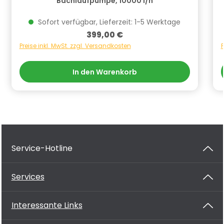
Bachlaufpumpe, 10000 l/h
Sofort verfügbar, Lieferzeit: 1-5 Werktage
Regulärer Preis:
399,00 €
Preise inkl. MwSt. zzgl. Versandkosten
P
In den Warenkorb
Service-Hotline
Services
Interessante Links