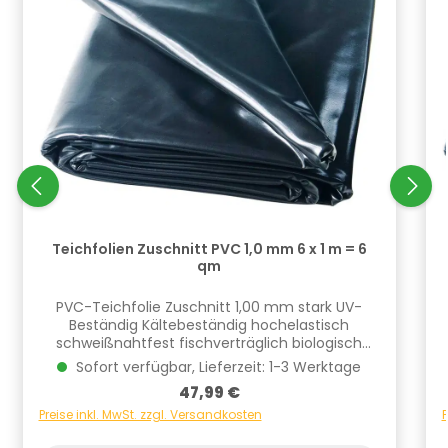
Teichfolien Zuschnitt PVC 1,0 mm 6 x 1 m = 6
qm
PVC-Teichfolie Zuschnitt 1,00 mm stark UV-
Beständig Kältebeständig hochelastisch
schweißnahtfest fischverträglich biologisch
unbedenklich wurzelfest nach DIN 4062 reißfest
u
Sofort verfügbar, Lieferzeit: 1-3 Werktage
nach DIN 53455 frei von Regeneraten 10 Jahre
Regulärer Preis:
47,99 €
Garantie oder 20 Jahre Garantie bei
Verwendung mit Profi-TeichvliesIn diesem
Preise inkl. MwSt. zzgl. Versandkosten
P
Angebot handelt es sich um fertige