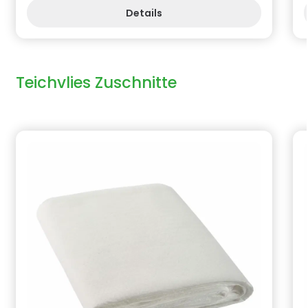
Zuschnittware Teichfolie PVC Stärke 1,00
Details
mmBenötigen Sie ein anderes Maß, andere
Breiten dann schauen Sie in unseren Shop,
mailen uns oder rufen uns an, wir helfen Ihnen
weiter. Informationen zur Produktsicherheit
Hersteller/EU Verantwortliche Person: CF Group
Deutschland GmbH, Bahnhofstraße 68, 73240
Teichvlies Zuschnitte
Wendlingen, DE, info.de@cf.group,
+4970244048100 Gefahrstoffhinweise (falls
vorhanden):
Produktgalerie überspringen