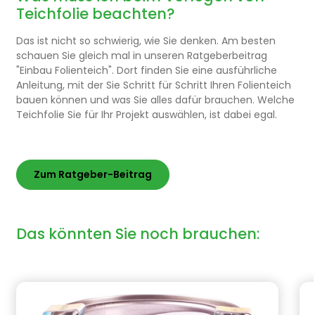
naturbewachsener Böden anrichten.Weiterhin
Teichfolie beachten?
wird der Folie durch das eingelassene Wasser
einen enormen Druck ausgesetzt.Das Vlies soll
Das ist nicht so schwierig, wie Sie denken. Am besten
den zentrierten Druck von Fremdkörpern im
Erdreich dämpfen und damit verhindern, dass
schauen Sie gleich mal in unseren Ratgeberbeitrag
die Folie später beschädigt wird.Handelsübliche
"Einbau Folienteich". Dort finden Sie eine ausführliche
Vliese haben meistens die Eigenschaft beim
Anleitung, mit der Sie Schritt für Schritt Ihren Folienteich
verlegen sehr schnell zu reißen, insbesondere
bauen können und was Sie alles dafür brauchen. Welche
wenn die Teichfolie schon übergelegt wurde
Teichfolie Sie für Ihr Projekt auswählen, ist dabei egal.
und an dieser anschließend gezogen oder
gezerrt wird, um Sie richtig zu positionieren.Dies
wird sehr oft von Garten- und Landschaftbauer
bemängelt. Beachten Sie auch die Angaben
Ihres Teichfolienlieferanten. Bei unsachgemäßer
Zum Ratgeber-Beitrag
Verlegung der Teichfolie erlischt in vielen Fällen
die Garantie.Größe: 2 x 3 m = 6 m² Qualität: 200
g/m² Informationen zur Produktsicherheit
Hersteller/EU Verantwortliche Person: CF Group
Das könnten Sie noch brauchen:
Deutschland GmbH, Bahnhofstraße 68, 73240
Wendlingen, DE, info.de@cf.group,
+4970244048100 Gefahrstoffhinweise (falls
vorhanden):
Produktgalerie überspringen