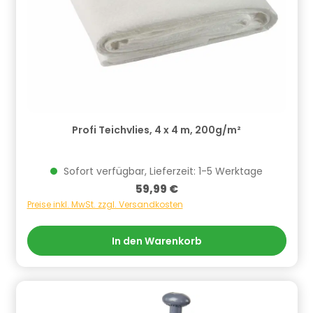
Profi Teichvlies, 4 x 4 m, 200g/m²
Sofort verfügbar, Lieferzeit: 1-5 Werktage
Regulärer Preis:
59,99 €
Preise inkl. MwSt. zzgl. Versandkosten
In den Warenkorb