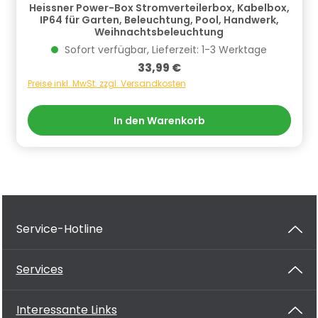
Heissner Power-Box Stromverteilerbox, Kabelbox,
IP64 für Garten, Beleuchtung, Pool, Handwerk,
Weihnachtsbeleuchtung
Sofort verfügbar, Lieferzeit: 1-3 Werktage
Regulärer Preis:
33,99 €
Preise inkl. MwSt. zzgl. Versandkosten
In den Warenkorb
Service-Hotline
Services
Interessante Links