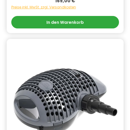
Regulärer Preis:
169,00 €
Preise inkl. MwSt. zzgl. Versandkosten
In den Warenkorb