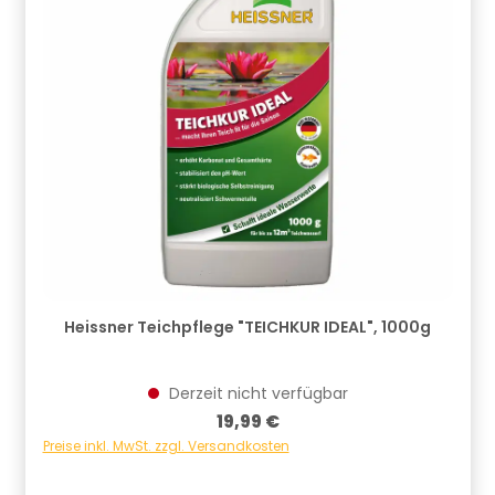
Heissner Teichpflege "TEICHKUR IDEAL", 1000g
Derzeit nicht verfügbar
Regulärer Preis:
19,99 €
Preise inkl. MwSt. zzgl. Versandkosten
Ihre E-Mail