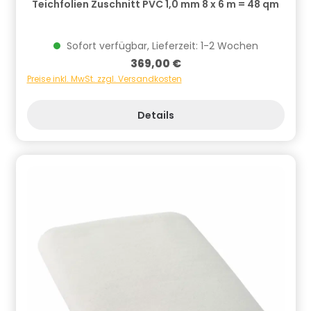
Teichfolien Zuschnitt PVC 1,0 mm 8 x 6 m = 48 qm
Sofort verfügbar, Lieferzeit: 1-2 Wochen
Regulärer Preis:
369,00 €
Preise inkl. MwSt. zzgl. Versandkosten
Details