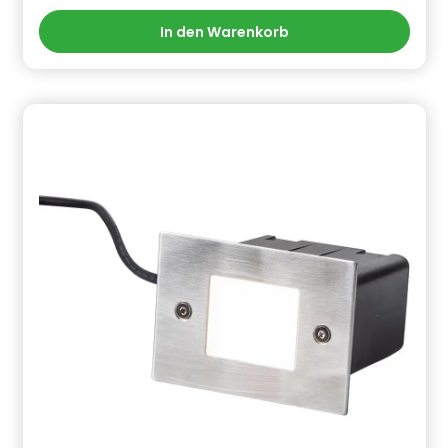
0,06W / 1,2 V AA 300 mAhSolarmodul 3V / 17 mA
In den Warenkorb
Informationen zur Produktsicherheit Hersteller/EU
Verantwortliche Person: CF Group Deutschland
GmbH, Bahnhofstraße 68, 73240 Wendlingen, DE,
info.de@cf.group, +4970244048100
Gefahrstoffhinweise (falls vorhanden):