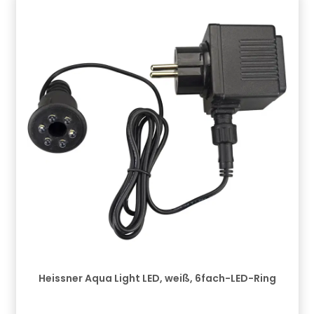
Verantwortliche Person: CF Group Deutschland
GmbH, Bahnhofstraße 68, 73240 Wendlingen, DE,
info.de@cf.group, +4970244048100
Gefahrstoffhinweise (falls vorhanden):
Heissner Aqua Light LED, weiß, 6fach-LED-Ring