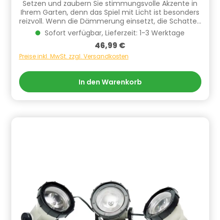
Setzen und zaubern Sie stimmungsvolle Akzente in
Ihrem Garten, denn das Spiel mit Licht ist besonders
reizvoll. Wenn die Dämmerung einsetzt, die Schatten
länger und zunehmend dominanter werden,
Sofort verfügbar, Lieferzeit: 1-3 Werktage
beherrschen Kontraste das Geschehen. Aqua Light
Regulärer Preis:
46,99 €
LED-Unterwasser 6-Fach Ring U509-T von Heissner
Bestehend aus 6-fach LED-Ring Durchmesser: 30
Preise inkl. MwSt. zzgl. Versandkosten
mm, ideal für 32er Bohrungen Ausgestattet mit 2,5
Watt stromsparenden leistungsstarken LED´s
In den Warenkorb
Komplett mit Outdoor-Sicherheitstransformator inkl.
10 Meter Anschlusskabel zum Outdoor-
Transformator Unbegrenzte
Anwendungsmöglichkeiten:- Eigengestaltung von
Wasserspielen und Brunnen-
Unterwasserbeluchtung im Gartenteich-
Teichufergestaltung- Eingebettet im Bachlauf-
Beleuchtung entlang Gartenwegen- Indirekte
Beleuchtung unter Pflanzen- Integration in
gepflasterten Wegen und vieles mehr!
Informationen zur Produktsicherheit Hersteller/EU
Verantwortliche Person: CF Group Deutschland
GmbH, Bahnhofstraße 68, 73240 Wendlingen, DE,
info.de@cf.group, +4970244048100
Gefahrstoffhinweise (falls vorhanden):