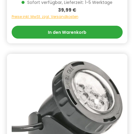
Sonnenenergie erhellt.Die wasserdichten Spots
Sofort verfügbar, Lieferzeit: 1-5 Werktage
(IP68) sind speziell für feuchte Umgebungen
Regulärer Preis:
39,99 €
konzipiert und bieten eine langlebige Lösung für
Teiche und Gärten. Durch den netzunabhängigen
Preise inkl. MwSt. zzgl. Versandkosten
Akkubetrieb ermöglichen diese Lichter eine flexible
Platzierung im Außenbereich. Das mitgelieferte
In den Warenkorb
Solarmodul mit 3 Meter Anschlusskabel erlaubt eine
optimale Ausrichtung zur Maximierung der
Sonneneinstrahlung.Mit einer Leuchtdauer von bis zu
8 Stunden bieten diese Lichter eine solide und
langanhaltende Beleuchtung für den Außenbereich.
Die RGB-Funktion ermöglicht die Auswahl aus 7
verschiedenen Farben, wodurch eine anpassbare
Atmosphäre geschaffen werden kann.Im
Lieferumfang enthalten sind 3 LED-Spots, 3
Erdspieße und 1 Solarpanel. Die flexible Ausrichtung
der Lampen ermöglicht eine individuelle Gestaltung
des Lichtdesigns. Technisch ausgestattet sind diese
Lichter mit einem 6V, 3-Watt-Solarpanel, einem 3,7
Volt, 2000 mAh leistungsstarken Akku und einem
integrierten Tag-Nacht-Sensor für automatische
Beleuchtung bei Dunkelheit. Informationen zur
Produktsicherheit Hersteller/EU Verantwortliche
Person: CF Group Deutschland GmbH,
Bahnhofstraße 68, 73240 Wendlingen, DE,