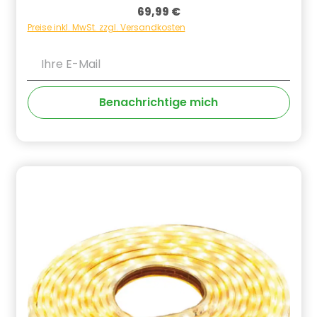
Beleuchtung unter Pflanzen und erhalten Sie
Regulärer Preis:
69,99 €
wunderschöne Lichteffekte bei Dunkelheit.Aqua
Light erzielt tolle Illlumination im Wasser und kann
Preise inkl. MwSt. zzgl. Versandkosten
durch seinen schwenkbaren Scheinwerfer individuell
eingestellt werden. Betriebsspannung: 12
Ihre E-Mail
VKabellänge: 7 mLED-Leistung: 3 WFarbe: warm-weiß
2.700 KTrafo inklusiveProduktmerkmale:-Besonders
leistungsstarke High Power LED (U401-T)-80 %
Benachrichtige mich
weniger Stromverbrauch im Vergleich zu
herkömmlichen Glühbirnen-Sehr lange
Lebensdauer-Keine Hitzeentwicklung-Wasserdichte
Schraubverbindungen zwischen den Lampen
ermöglichen eine Erweiterung, Austausch oder
Kombination mit weiteren HEISSNER-Gartenleuchten