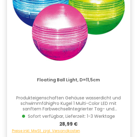
Floating Ball Light, D=11,5cm
Produkteigenschaften Gehäuse wasserdicht und
schwimmfähigPro Kugel 1 Multi-Color LED mit
sanftem FarbwechselIntegrierter Tag- und
NachtsensorHochwertiges Solarpanel mit
Sofort verfügbar, Lieferzeit: 1-3 Werktage
austauschbarem AkkuMaximale Leuchtdauer bis 8
Regulärer Preis:
28,99 €
Std. bei voller AufladungInklusive Erdspieße für
flexible Platzierung im GartenFür den Außenbereich
Preise inkl. MwSt. zzgl. Versandkosten
- mit Ein- und AusschalterInkl. Akku+Solarmodul: