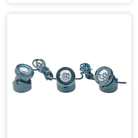
Glühbirnen Sehr lange Lebensdauer Keine
Hitzeentwicklung Wasserdichte
Schraubverbindungen zwischen den
LampenTechnische Daten:Betriebsspannung: 12
VKabellänge: 5 mLED-Leistung: 9 WFarbe: weisses
LEDohne Erdspieße, diese können seperat erworben
werden Informationen zur Produktsicherheit
Hersteller/EU Verantwortliche Person: CF Group
Deutschland GmbH, Bahnhofstraße 68, 73240
Wendlingen, DE, info.de@cf.group, +4970244048100
Gefahrstoffhinweise (falls vorhanden):