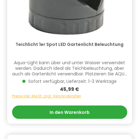
info.de@cf.group, +4970244048100
Gefahrstoffhinweise (falls vorhanden):
Teichlicht 1er Spot LED Gartenlicht Beleuchtung
Aqua-Light kann über und unter Wasser verwendet
werden. Dadurch ideal als Teichbeleuchtung, aber
auch als Gartenlicht verwendbar. Platzieren Sie AQUA
LIGHT als indirekte Beleuchtung unter Pflanzen. Sie
Sofort verfügbar, Lieferzeit: 1-3 Werktage
erhalten wunderschöne Lichteffekte bei
Regulärer Preis:
45,99 €
Dunkelheit.Aqua Light LED 1er-Set- Schwenkbare
Scheinwerfer- Komplett mit Outdoor-
Preise inkl. MwSt. zzgl. Versandkosten
Sicherheitstransformator- 7m Anschlußleitung
zwischen Trafo und Lampe- Leistung 1 x 1,5 W-
In den Warenkorb
Größe: (BxH) 5,5 x 7 cm12 Volt - einfach und
sicherDie Sicherheit und Einfachheit des Systems
gibt jedem die Möglichkeit, diese Beleuchtung selbst
zu installieren.Dieses Set ist mit klaren LED´s bestückt
Informationen zur Produktsicherheit Hersteller/EU