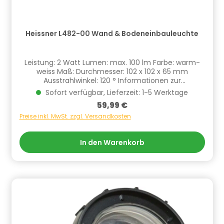
Heissner L482-00 Wand & Bodeneinbauleuchte
Leistung: 2 Watt Lumen: max. 100 lm Farbe: warm-
weiss Maß: Durchmesser: 102 x 102 x 65 mm
Ausstrahlwinkel: 120 ° Informationen zur
Produktsicherheit Hersteller/EU Verantwortliche
Sofort verfügbar, Lieferzeit: 1-5 Werktage
Person: CF Group Deutschland GmbH,
Regulärer Preis:
59,99 €
Bahnhofstraße 68, 73240 Wendlingen, DE,
info.de@cf.group, +4970244048100
Preise inkl. MwSt. zzgl. Versandkosten
Gefahrstoffhinweise (falls vorhanden):
In den Warenkorb