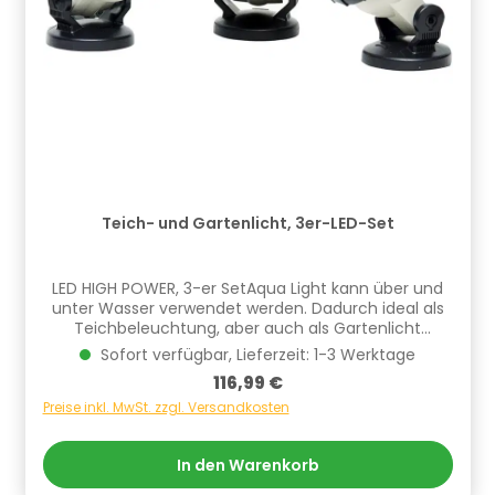
Teich- und Gartenlicht, 3er-LED-Set
LED HIGH POWER, 3-er SetAqua Light kann über und
unter Wasser verwendet werden. Dadurch ideal als
Teichbeleuchtung, aber auch als Gartenlicht
verwendbar. Platzieren Sie Aqua Light als indirekte
Sofort verfügbar, Lieferzeit: 1-3 Werktage
Beleuchtung unter Pflanzen und erhalten Sie
Regulärer Preis:
116,99 €
wunderschöne Lichteffekte bei Dunkelheit. Aqua
Light erzielt tolle Illlumination im Wasser und kann
Preise inkl. MwSt. zzgl. Versandkosten
durch seinen schwenkbaren Scheinwerfer individuell
eingestellt werden.Produktmerkmale: Besonders
In den Warenkorb
leistungsstarke High Power LED 80 % weniger
Stromverbrauch im Vergleich zu herkömmlichen