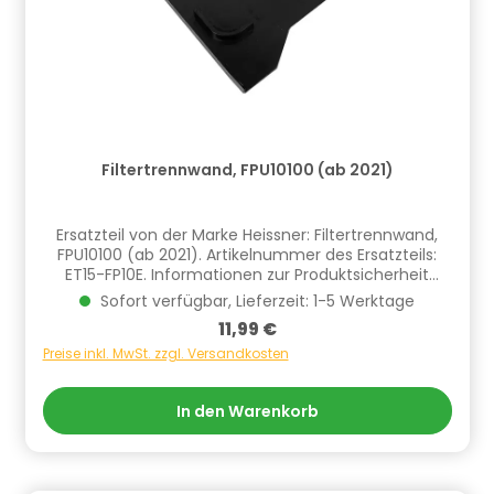
Filtertrennwand, FPU10100 (ab 2021)
Ersatzteil von der Marke Heissner: Filtertrennwand,
FPU10100 (ab 2021). Artikelnummer des Ersatzteils:
ET15-FP10E. Informationen zur Produktsicherheit
Hersteller/EU Verantwortliche Person: CF Group
Sofort verfügbar, Lieferzeit: 1-5 Werktage
Deutschland GmbH, Bahnhofstraße 68, 73240
Regulärer Preis:
11,99 €
Wendlingen, DE, info.de@cf.group, +4970244048100
Gefahrstoffhinweise (falls vorhanden):
Preise inkl. MwSt. zzgl. Versandkosten
In den Warenkorb