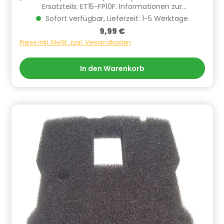
Ersatzteils: ET15-FP10F. Informationen zur
Produktsicherheit Hersteller/EU Verantwortliche
Sofort verfügbar, Lieferzeit: 1-5 Werktage
Person: CF Group Deutschland GmbH,
Regulärer Preis:
9,99 €
Bahnhofstraße 68, 73240 Wendlingen, DE,
info.de@cf.group, +4970244048100
Preise inkl. MwSt. zzgl. Versandkosten
Gefahrstoffhinweise (falls vorhanden):
In den Warenkorb