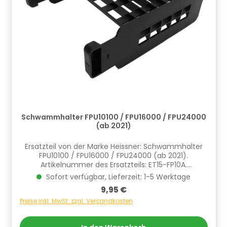
Schwammhalter FPU10100 / FPU16000 / FPU24000
(ab 2021)
Ersatzteil von der Marke Heissner: Schwammhalter
FPU10100 / FPU16000 / FPU24000 (ab 2021).
Artikelnummer des Ersatzteils: ET15-FP10A.
Informationen zur Produktsicherheit Hersteller/EU
Sofort verfügbar, Lieferzeit: 1-5 Werktage
Verantwortliche Person: CF Group Deutschland
Regulärer Preis:
9,95 €
GmbH, Bahnhofstraße 68, 73240 Wendlingen, DE,
info.de@cf.group, +4970244048100
Preise inkl. MwSt. zzgl. Versandkosten
Gefahrstoffhinweise (falls vorhanden):