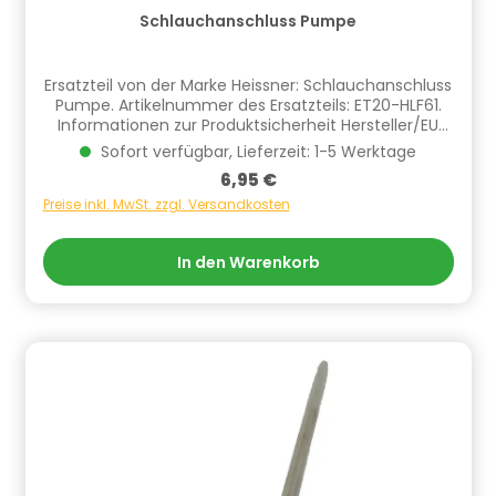
Schlauchanschluss Pumpe
Ersatzteil von der Marke Heissner: Schlauchanschluss
Pumpe. Artikelnummer des Ersatzteils: ET20-HLF61.
Informationen zur Produktsicherheit Hersteller/EU
Verantwortliche Person: CF Group Deutschland
Sofort verfügbar, Lieferzeit: 1-5 Werktage
GmbH, Bahnhofstraße 68, 73240 Wendlingen, DE,
Regulärer Preis:
6,95 €
info.de@cf.group, +4970244048100
Gefahrstoffhinweise (falls vorhanden):
Preise inkl. MwSt. zzgl. Versandkosten
In den Warenkorb