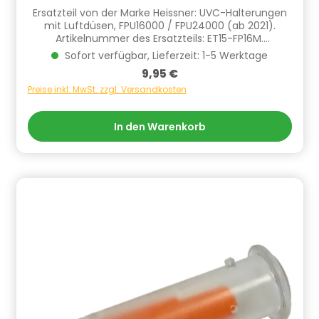
Ersatzteil von der Marke Heissner: UVC-Halterungen
mit Luftdüsen, FPU16000 / FPU24000 (ab 2021).
Artikelnummer des Ersatzteils: ET15-FP16M.
Informationen zur Produktsicherheit Hersteller/EU
Sofort verfügbar, Lieferzeit: 1-5 Werktage
Verantwortliche Person: CF Group Deutschland
Regulärer Preis:
9,95 €
GmbH, Bahnhofstraße 68, 73240 Wendlingen, DE,
info.de@cf.group, +4970244048100
Preise inkl. MwSt. zzgl. Versandkosten
Gefahrstoffhinweise (falls vorhanden):
In den Warenkorb