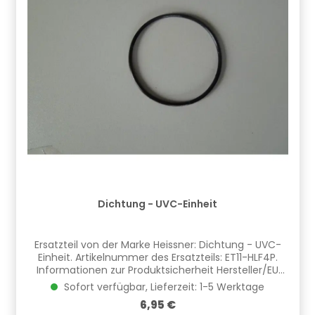
Dichtung - UVC-Einheit
Ersatzteil von der Marke Heissner: Dichtung - UVC-
Einheit. Artikelnummer des Ersatzteils: ET11-HLF4P.
Informationen zur Produktsicherheit Hersteller/EU
Verantwortliche Person: CF Group Deutschland
Sofort verfügbar, Lieferzeit: 1-5 Werktage
GmbH, Bahnhofstraße 68, 73240 Wendlingen, DE,
Regulärer Preis:
6,95 €
info.de@cf.group, +4970244048100