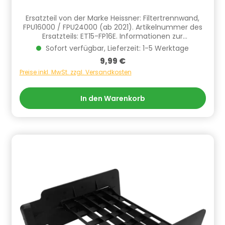
Ersatzteil von der Marke Heissner: Filtertrennwand,
FPU16000 / FPU24000 (ab 2021). Artikelnummer des
Ersatzteils: ET15-FP16E. Informationen zur
Produktsicherheit Hersteller/EU Verantwortliche
Sofort verfügbar, Lieferzeit: 1-5 Werktage
Person: CF Group Deutschland GmbH,
Regulärer Preis:
9,99 €
Bahnhofstraße 68, 73240 Wendlingen, DE,
info.de@cf.group, +4970244048100
Preise inkl. MwSt. zzgl. Versandkosten
Gefahrstoffhinweise (falls vorhanden):
In den Warenkorb