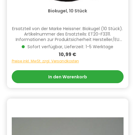
Biokugel, 10 Stück
Ersatzteil von der Marke Heissner: Biokugel (10 Stück).
Artikelnummer des Ersatzteils: ET20-F3311.
Informationen zur Produktsicherheit Hersteller/EU
Verantwortliche Person: CF Group Deutschland
Sofort verfügbar, Lieferzeit: 1-5 Werktage
GmbH, Bahnhofstraße 68, 73240 Wendlingen, DE,
Regulärer Preis:
10,99 €
info.de@cf.group, +4970244048100
Gefahrstoffhinweise (falls vorhanden):
Preise inkl. MwSt. zzgl. Versandkosten
In den Warenkorb