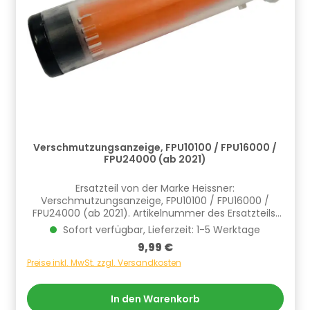
Verschmutzungsanzeige, FPU10100 / FPU16000 /
FPU24000 (ab 2021)
Ersatzteil von der Marke Heissner:
Verschmutzungsanzeige, FPU10100 / FPU16000 /
FPU24000 (ab 2021). Artikelnummer des Ersatzteils:
ET15-FP10L. Informationen zur Produktsicherheit
Sofort verfügbar, Lieferzeit: 1-5 Werktage
Hersteller/EU Verantwortliche Person: CF Group
Regulärer Preis:
9,99 €
Deutschland GmbH, Bahnhofstraße 68, 73240
Wendlingen, DE, info.de@cf.group, +4970244048100
Preise inkl. MwSt. zzgl. Versandkosten
Gefahrstoffhinweise (falls vorhanden):
In den Warenkorb