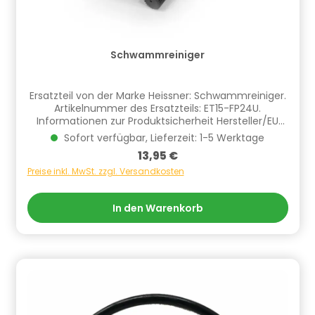
Schwammreiniger
Ersatzteil von der Marke Heissner: Schwammreiniger.
Artikelnummer des Ersatzteils: ET15-FP24U.
Informationen zur Produktsicherheit Hersteller/EU
Verantwortliche Person: CF Group Deutschland
Sofort verfügbar, Lieferzeit: 1-5 Werktage
GmbH, Bahnhofstraße 68, 73240 Wendlingen, DE,
Regulärer Preis:
13,95 €
info.de@cf.group, +4970244048100
Gefahrstoffhinweise (falls vorhanden):
Preise inkl. MwSt. zzgl. Versandkosten
In den Warenkorb