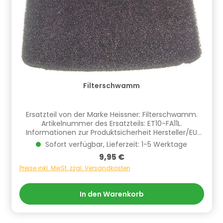
Filterschwamm
Ersatzteil von der Marke Heissner: Filterschwamm.
Artikelnummer des Ersatzteils: ET10-FA11L.
Informationen zur Produktsicherheit Hersteller/EU
Verantwortliche Person: CF Group Deutschland
Sofort verfügbar, Lieferzeit: 1-5 Werktage
GmbH, Bahnhofstraße 68, 73240 Wendlingen, DE,
Regulärer Preis:
9,95 €
info.de@cf.group, +4970244048100
Gefahrstoffhinweise (falls vorhanden):
Preise inkl. MwSt. zzgl. Versandkosten
In den Warenkorb