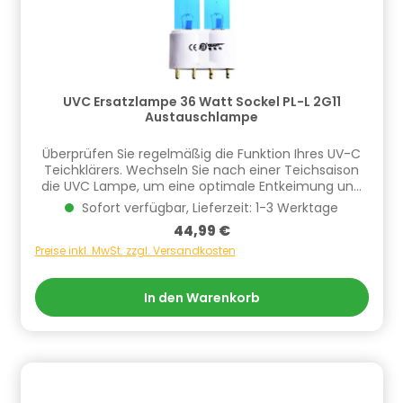
UVC Ersatzlampe 36 Watt Sockel PL-L 2G11
Austauschlampe
Überprüfen Sie regelmäßig die Funktion Ihres UV-C
Teichklärers. Wechseln Sie nach einer Teichsaison
die UVC Lampe, um eine optimale Entkeimung und
Algenreduzierung zu
Sofort verfügbar, Lieferzeit: 1-3 Werktage
gewährleisten!Produkteigenschaften: HEISSNER
Regulärer Preis:
44,99 €
Markenqualität Lange Lebensdauer Einfach Montage
Typ: PL-L Sockel: 2G11 Leistung: 36 W Länge: 42,3 cm
Preise inkl. MwSt. zzgl. Versandkosten
Spannung: 230 V Pins: 4 Licht Wellenlänge: 253,7 nm
Max. Brenndauer: 8000 Sunden Informationen zur
In den Warenkorb
Produktsicherheit Hersteller/EU Verantwortliche
Person: CF Group Deutschland GmbH,
Bahnhofstraße 68, 73240 Wendlingen, DE,
info.de@cf.group, +4970244048100
Gefahrstoffhinweise (falls vorhanden):