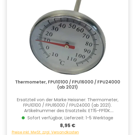
Thermometer, FPU10100 / FPU16000 / FPU24000
(ab 2021)
Ersatzteil von der Marke Heissner: Thermometer,
FPU10100 / FPU16000 / FPU24000 (ab 2021).
Artikelnummer des Ersatzteils: ET15-FP10K.
Informationen zur Produktsicherheit Hersteller/EU
Sofort verfügbar, Lieferzeit: 1-5 Werktage
Verantwortliche Person: CF Group Deutschland
Regulärer Preis:
8,95 €
GmbH, Bahnhofstraße 68, 73240 Wendlingen, DE,
info.de@cf.group, +4970244048100
Preise inkl. MwSt. zzgl. Versandkosten