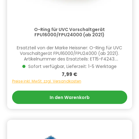
O-Ring für UVC Vorschaltgerät
FPU16000/FPU24000 (ab 2021)
Ersatzteil von der Marke Heissner: O-Ring für UVC
Vorschaltgerät FPU16000/FPU24000 (ab 2021).
Artikelnummer des Ersatzteils: ET15-F4243.
Informationen zur Produktsicherheit Hersteller/EU
Sofort verfügbar, Lieferzeit: 1-5 Werktage
Verantwortliche Person: CF Group Deutschland
Regulärer Preis:
7,99 €
GmbH, Bahnhofstraße 68, 73240 Wendlingen, DE,
info.de@cf.group, +4970244048100
Preise inkl. MwSt. zzgl. Versandkosten
Gefahrstoffhinweise (falls vorhanden):
In den Warenkorb