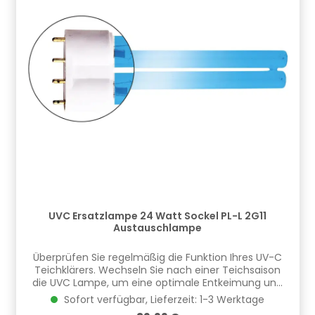
UVC Ersatzlampe 24 Watt Sockel PL-L 2G11
Austauschlampe
Überprüfen Sie regelmäßig die Funktion Ihres UV-C
Teichklärers. Wechseln Sie nach einer Teichsaison
die UVC Lampe, um eine optimale Entkeimung und
Algenreduzierung zu
Sofort verfügbar, Lieferzeit: 1-3 Werktage
gewährleisten!Produkteigenschaften: Markenqualität