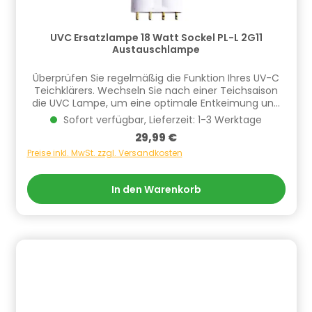
UVC Ersatzlampe 18 Watt Sockel PL-L 2G11
Austauschlampe
Überprüfen Sie regelmäßig die Funktion Ihres UV-C
Teichklärers. Wechseln Sie nach einer Teichsaison
die UVC Lampe, um eine optimale Entkeimung und
Algenreduzierung zu
Sofort verfügbar, Lieferzeit: 1-3 Werktage
gewährleisten!Produkteigenschaften: HEISSNER
Regulärer Preis:
29,99 €
Markenqualität Lange Lebensdauer Einfach Montage
Typ: PL-L Sockel: 2G11 Leistung: 18 W Länge: 21,4 cm
Preise inkl. MwSt. zzgl. Versandkosten
Spannung: 230 V Pins: 4 Licht Wellenlänge: 253,7 nm
Max. Brenndauer: 8000 Sunden Informationen zur
In den Warenkorb
Produktsicherheit Hersteller/EU Verantwortliche
Person: CF Group Deutschland GmbH,
Bahnhofstraße 68, 73240 Wendlingen, DE,
info.de@cf.group, +4970244048100
Gefahrstoffhinweise (falls vorhanden):