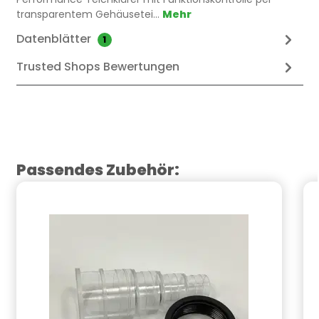
transparentem Gehäusetei…
Mehr
Datenblätter
1
Trusted Shops Bewertungen
Produktgalerie überspringen
Passendes Zubehör: