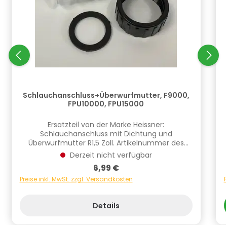
Schlauchanschluss+Überwurfmutter, F9000,
FPU10000, FPU15000
Ersatzteil von der Marke Heissner:
Schlauchanschluss mit Dichtung und
Überwurfmutter R1,5 Zoll. Artikelnummer des
Ersatzteils: ET10-F1002. Informationen zur
Derzeit nicht verfügbar
Produktsicherheit Hersteller/EU Verantwortliche
Regulärer Preis:
6,99 €
Person: CF Group Deutschland GmbH,
Bahnhofstraße 68, 73240 Wendlingen, DE,
Preise inkl. MwSt. zzgl. Versandkosten
P
info.de@cf.group, +4970244048100
Gefahrstoffhinweise (falls vorhanden):
Details