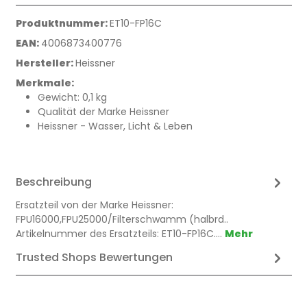
Produktnummer:
ET10-FP16C
EAN:
4006873400776
Hersteller:
Heissner
Merkmale:
Gewicht: 0,1 kg
Qualität der Marke Heissner
Heissner - Wasser, Licht & Leben
Beschreibung
Ersatzteil von der Marke Heissner:
FPU16000,FPU25000/Filterschwamm (halbrd..
Artikelnummer des Ersatzteils: ET10-FP16C.…
Mehr
Trusted Shops Bewertungen