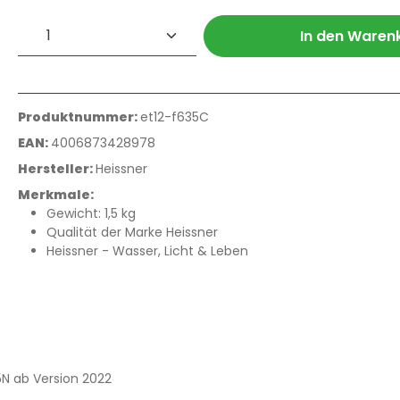
Produkt Anzahl: Gib den gewünschte
In den Waren
Produktnummer:
et12-f635C
EAN:
4006873428978
Hersteller:
Heissner
Merkmale:
Gewicht: 1,5 kg
Qualität der Marke Heissner
Heissner - Wasser, Licht & Leben
N ab Version 2022