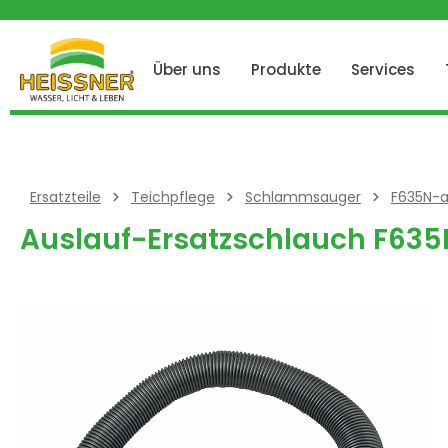
 springen
Zur Hauptnavigation springen
Über uns
Produkte
Services
Ersatzteile
Teichpflege
Schlammsauger
F635N-a
Auslauf-Ersatzschlauch F635
Bildergalerie überspringen