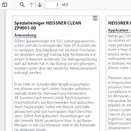
of 2
Toggle
Find
Previous
Next
Sidebar
DE
Spezialreiniger HEISSNER CLEAN 
HEISSNER 
ZP9001-00
Application :
Anwendung:
Mélangez 500m
du robinet et 
500ml Spezialreiniger mit 9,5
L Leitungswasser mi-
toyer pendant
schen und die zu reinigenden Teile 24 Stunden da-
ment à l’eau d
rin einlegen. Anschließend mit reichlich Frischwas-
résidus tenace
ser abspülen und ggf. hartnäckige Rückstände mit 
nettoyante ne
einem Schwamm entfernen. Die Reinigungslösung 
le biotope, ma
darf auf keinen Fall in das Biotop zurück gelangen, 
d’eaux usées 
sondern sollte über das häusliche Abwassersystem 
entsorgt werden.
Premiers secou
d ́empoisonne
Erste Hilfe im Schadensfall: Vergiftungssympto-
plusieurs heur
me können erst nach vielen Stunden auftreten, 
surveillance 
deshalb ärztliche Überwachung mindestens 
les 48 heures a
48 Stunden nach einem Unfall. Nach Einatmen: 
transporter les
Frischluftzufuhr, bei Beschwerden Arzt aufsuchen. 
appeler un mé
Nach Hautkontakt: Sofort mit Wasser und Seife 
contact cutan
abwaschen und gut nachspülen. Nach Verschlu-
l ́eau et du s
cken: Sofort Arzt aufsuchen. Auswirkungen auf 
ingestion : a
die Umwelt: Nicht unverdünnt bzw. in größeren 
Répercussions 
Mengen in das Grundwasser oder in die Kanalisati-
déversement d
on gelangen lassen.  