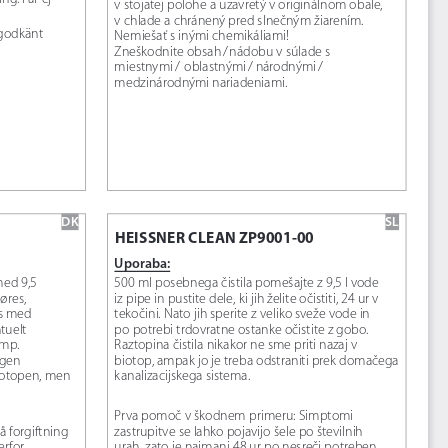
v stojatej polohe a uzavretý v originálnom obale, 
v chlade a chránený pred slnečným žiarením. 
 godkänt 
Nemiešať s inými chemikáliami!
Zneškodnite obsah
/
nádobu v súlade s 
miestnymi
/ 
oblastnými
/ národnými
/ 
medzinárodnými nariadeniami.
DK
SL
HEISSNER CLEAN ZP9001-00
Uporaba:
ed 9,5 
500 ml posebnega čistila pomešajte z 9,5 l vode 
øres, 
iz pipe in pustite dele, ki jih želite očistiti, 24 ur v 
es med 
tekočini. Nato jih sperite z veliko sveže vode in 
tuelt 
po potrebi trdovratne ostanke očistite z gobo. 
amp. 
Raztopina čistila nikakor ne sme priti nazaj v 
gen 
biotop, ampak jo je treba odstraniti prek domačega 
otopen, men 
kanalizacijskega sistema.
.
Prva pomoč v škodnem primeru: Simptomi 
 forgiftning 
zastrupitve se lahko pojavijo šele po številnih 
rfor 
urah, zato je najmanj 48 ur po nesreči potreben 