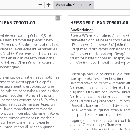
Zoom
Zoom
Out
In
FR
CLEAN ZP9001-00
HEISSNER CLEAN ZP9001-00
Användning:
l de nettoyant spécial à 9,5
L d’eau 
Blanda 500 ml specialrengörare med 9
laissez-y tremper les pièces à net-
kranvatten och låt delarna som ska re
 24 heures. Ensuite, rincez abondam-
i lösningen i 24 timmar. Skölj därefter
ouce et, le cas échéant, éliminez les 
rikligt med färskt vatten och avlägsna
s à l’aide d’une éponge. La solution 
svåra rester med en svamp. Rengörin
 doit en aucun cas retourner dans 
får absolut inte släppas ut i miljön, d
is doit être éliminée via le système 
omhändertas via hushållets avloppss
domestiques.
Första hjälpen vid olycksfall: Förgif
rs en cas de sinistre : les symptômes 
kan uppträda först efter flera timmar.
ment peuvent apparaître après 
läkarövervakning minst 48 timmar eft
es seulement, c ́est pourquoi une 
Vid inandning: Sörj för att den drabb
médicale est nécessaire au moins dans 
tillgång till frisk luft och uppsök läkar
près l ́accident. Après inhalation : 
Vid hudkontakt: Tvätta omedelbart m
 personnes contaminées à l ́air frais, 
och tvål och skölj ordentligt. Om prod
decin en cas de malaise. Après un 
Uppsök läkare omgående. Påverkan på
é : laver immédiatement avec de 
Får ej komma ut i grundvatten eller 
avon, puis rincer abondamment. Après 
outspädd eller i större mängder. 
ppeler immédiatement un médecin.  
Lagring och transport: Stående och fö
sur l ́environnement : Eviter le 
originalförpackningen. Transporteras 
u produit non dilué et en grande 
svalt och skyddat mot direkt solstrålni