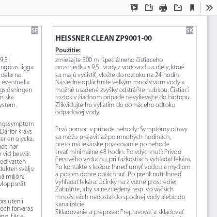
Current
Presentation
Open
Print
Download
To
View
Mode
SE
SK
HEISSNER CLEAN ZP9001-00
Použitie:
,5 l 
zmiešajte 500 ml špeciálneho čistiaceho 
ngöras ligga 
prostriedku s
9,5
l vody z
vodovodu a diely, ktoré 
 delarna 
sa majú vyčistiť, vložte do roztoku na 24 hodín. 
 eventuella 
Následne opláchnite veľkým množstvom vody a 
gslösningen 
možné usadené zvyšky odstráňte hubkou. Čistiaci 
en ska 
roztok v
žiadnom prípade nevylievajte do biotopu. 
ystem.
Zlikvidujte ho vyliatím do domáceho odtoku 
odpadovej vody.
tningssymptom 
Prvá pomoc v prípade nehody: Symptómy otravy 
 Därför krävs 
sa môžu prejaviť až po mnohých hodinách, 
er en olycka. 
preto má lekárske pozorovanie po nehode 
ade har 
trvať minimálne 48 hodín. Po vdýchnutí: Prívod 
e vid besvär. 
čerstvého vzduchu, pri ťažkostiach vyhľadať lekára. 
ed vatten 
Po kontakte s kožou: Ihneď umyť vodou a mydlom 
ukten sväljs: 
a potom dobre opláchnuť. Po prehltnutí: Ihneď 
 miljön: 
vyhľadať lekára. Účinky na životné prostredie: 
avloppsnät 
Zabráňte, aby sa nezriedený resp. vo väčších 
množstvách nedostal do spodnej vody alebo do 
rsluten i 
kanalizácie.
och förvaras 
Skladovanie a preprava: Prepravovať a skladovať 
ng. Får ej 