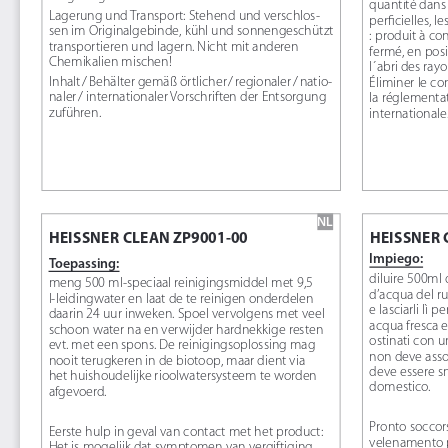
quantité dans 
Lagerung und Transport: Stehend und verschlos-
perficielles, l
sen im Originalgebinde, kühl und sonnengeschützt 
: produit à con
transportieren und lagern. Nicht mit anderen 
fermé, en posit
Chemikalien mischen!
l ́abri des rayo
Inhalt
/
Behälter gemäß örtlicher
/
regionaler
/
natio-
Éliminer le c
naler
/ internationaler Vorschriften der Entsorgung 
la réglementat
zuführen.
internationale
NL
HEISSNER CLEAN ZP9001-00
HEISSNER 
Impiego:
Toepassing:
diluire 500ml 
meng 500 ml-speciaal reinigingsmiddel met 9,5 
d’acqua del ru
l-leidingwater en laat de te reinigen onderdelen 
e lasciarli lì
daarin 24 uur inweken. Spoel vervolgens met veel 
acqua fresca e
schoon water na en verwijder hardnekkige resten 
ostinati con 
evt. met een spons. De reinigingsoplossing mag 
non deve assol
nooit terugkeren in de biotoop, maar dient via 
deve essere sma
het huishoudelijke rioolwatersysteem te worden 
domestico.
afgevoerd.
Pronto soccors
Eerste hulp in geval van contact met het product: 
velenamento p
Het is mogelijk dat symptomen van vergiftiging 