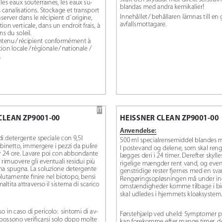
les eaux souterraines, les eaux su-
blandas med andra kemikalier!
es canalisations. Stockage et transport 
Innehållet
/
behållaren lämnas till en
server dans le récipient d ́origine, 
avfallsmottagare.
ion verticale, dans un endroit frais, à 
ns du soleil. 
ontenu
/
récipient conformément à 
ion locale
/
régionale
/
nationale / 
.
IT
CLEAN ZP9001-00
HEISSNER CLEAN ZP9001-00
Anvendelse:
di detergente speciale con 9,5l 
500 ml specialrensemiddel blandes m
binetto, immergere i pezzi da pulire 
l postevand og delene, som skal reng
 per 24 ore. Lavare poi con abbondante 
lægges deri i 24 timer. Derefter skyll
 rimuovere gli eventuali residui più 
rigelige mængder rent vand, og even
una spugna. La soluzione detergente 
genstridige rester fjernes med en sv
utamente finire nel biotopo, bensì 
Rengøringsopløsningen må under in
ltita attraverso il sistema di scarico 
omstændigheder komme tilbage i bi
skal udledes i hjemmets kloaksystem
o in caso di pericolo:  sintomi di av-
Førstehjælp ved uheld: Symptomer på
ossono verificarsi solo dopo molte 
kan forekomme efter mange timer, de